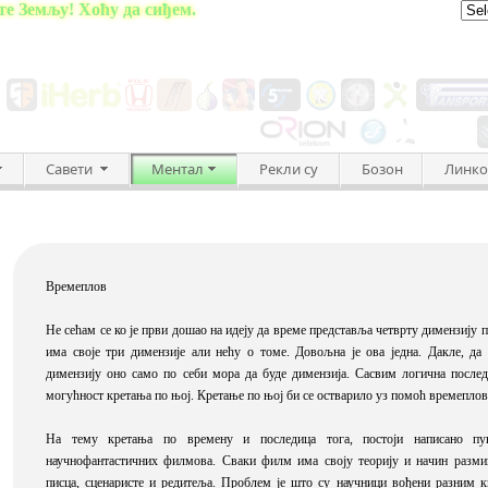
те Земљу! Хоћу да сиђем.
Савети
Ментал
Рекли су
Бозон
Линко