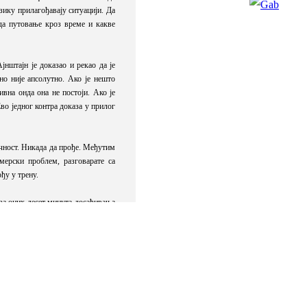
Најлепше
Корона
вирус
-
2
Авион
-
3
Кичма
-
2
Фабрика
Мобилни
-
пуњач
-
2
Таблете
Капсуле
Детоксикација
Њиндоњс
Слух