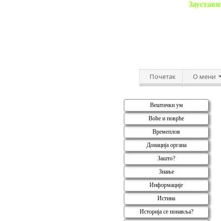
Заустави
Почетак
О мени