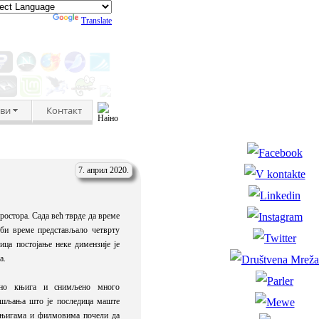
Powered by
Translate
ви
Контакт
Плућа
-
упала
Грло
-
упала
-
3
Нос
-
цурење
Нос
-
крварење
Осећај
простора